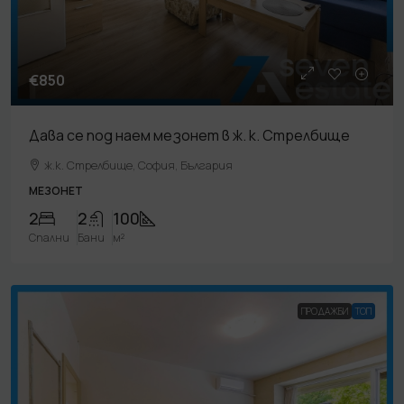
€850
Дава се под наем мезонет в ж. к. Стрелбище
ж.к. Стрелбище, София, България
МЕЗОНЕТ
2
2
100
Спални
Бани
м²
ПРОДАЖБИ
TOП