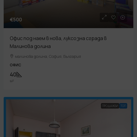
€500
Офис под наем в нова, луксозна сграда в
Малинова долина
малинова долина, София, България
ОФИС
40
м²
ПРОДАЖБИ
TOП