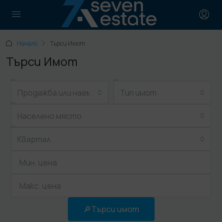
Начало
Търси Имот
Търси Имот
Продажба или наем
Тип имот
Населено място
Квартал
🔎Търси имот