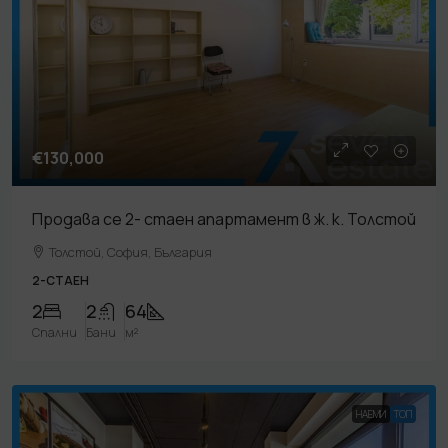
€130,000
Продава се 2- стаен апартамент в ж. к. Толстой
Толстой, София, България
2-СТАЕН
2
2
64
Спални
Бани
м²
НАЕМИ
TOП