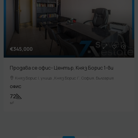
€345,000
Продава се офис- Център, Княз Борис 1-ви
Княз Борис I, улица „Княз Борис I“, София, България
ОФИС
72
м²