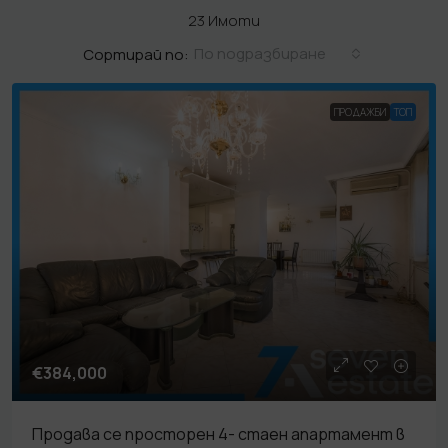
23 Имоти
По подразбиране
Сортирай по:
ПРОДАЖБИ
TOП
€384,000
Продава се просторен 4- стаен апартамент в