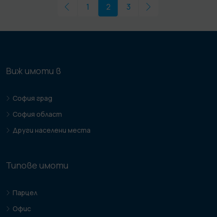
1
2
3
Виж имоти в
София град
София област
Други населени места
Типове имоти
Парцел
Офис