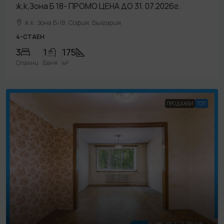
ж,к,Зона Б 18- ПРОМО ЦЕНА ДО 31. 07.2026г.
ж.к. Зона Б-18, София, България
4-СТАЕН
3
1
175
Спални
Баня
м²
ПРОДАЖБИ
TOП