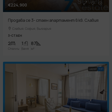
€224,900
Продава се 3- стаен апартамент в кв. Славия
Славия, София, България
3-СТАЕН
2
1
87
Спални
Баня
м²
НАЕМИ
TOП