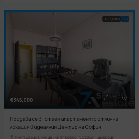
ПРОДАЖБИ
TOП
€345,000
Продава се 3- стаен апартамент с отлична
локация в идеалния Център на София
Княз Борис I, улица „Княз Борис I“, София, България