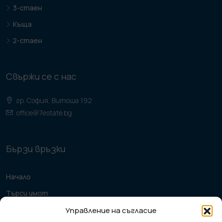
3-стаен
Къща
2-стаен
Свържи се с нас
гр. София, Витоша 192
office@7estate.bg
Бързи връзки
Начало
Търси имот
Продажба
Управление на съгласие