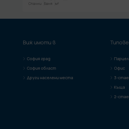
Спални
Баня
м²
Виж имоти в
Типове
София град
Парцел
София област
Офис
Други населени места
3-стае
Къща
2-стае