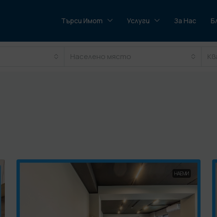
Търси Имот
Услуги
За Нас
Б
Населено място
Кв
НАЕМИ