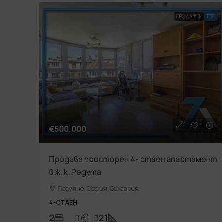
ПРОДАЖБИ
TOП
€500,000
Продава просторен 4- стаен апартамент
в ж. к. Редута
Подуяне, София, България
4-СТАЕН
2
1
121