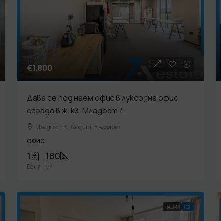
€1,800
Дава се под наем офис в луксозна офис
сграда в ж. кв. Младост 4
Младост 4, София, България
ОФИС
1
180
Баня
м²
НАЕМИ
TOП