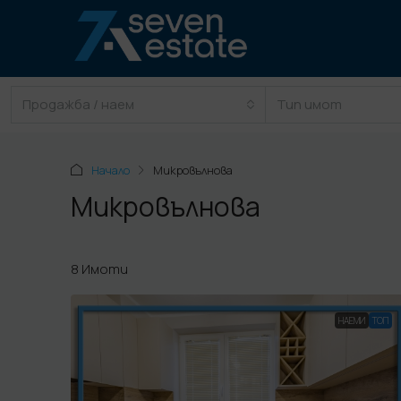
Продажба / наем
Тип имот
Начало
Микровълнова
Микровълнова
8 Имоти
НАЕМИ
TOП