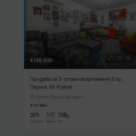
€108,000
Продава се 3- стаен апартамент в гр.
Перник, кв. Изток
Изток, Перник, България
3-СТАЕН
2
1
70
Спални
Баня
м²