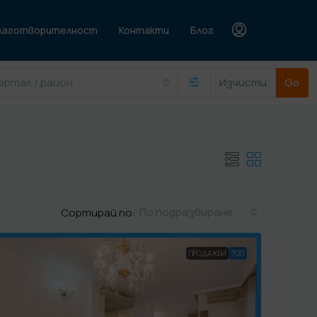
лаготворителност
Контакти
Блог
артал / район
Изчисти
Go
По подразбиране
Сортирай по:
ПРОДАЖБИ
TOП