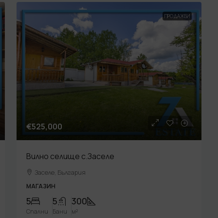
ПРОДАЖБИ
€525,000
Вилно селище с.Заселе
Заселе, България
МАГАЗИН
5
5
300
Спални
Бани
м²