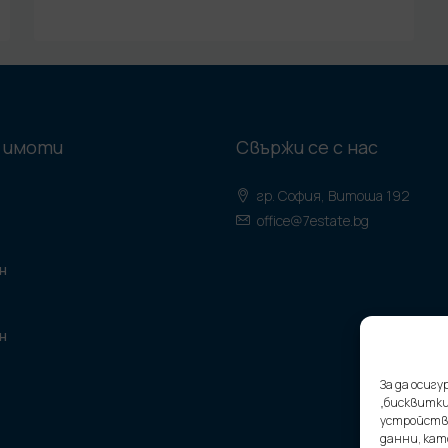
 имоти
Свържи се с нас
гр. София, Витоша 192
office@7estate.bg
н
н
За да осиг
„бисквитки
устройство
данни, кат