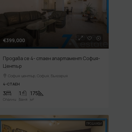
€399,000
Продава се 4- стаен апартамент София-
Център
София център, София, България
4-СТАЕН
3
1
175
Спални
Баня
м²
ПРОДАЖБИ