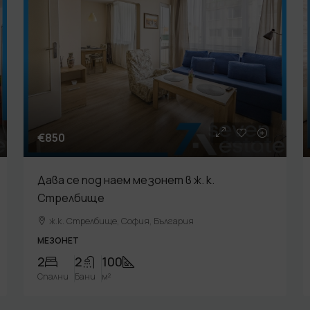
€850
Дава се под наем мезонет в ж. к.
Стрелбище
ж.к. Стрелбище, София, България
МЕЗОНЕТ
2
2
100
Спални
Бани
м²