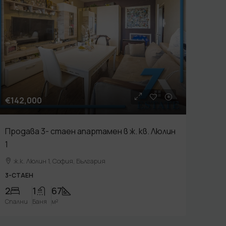
€142,000
Продава 3- стаен апартамен в ж. кв. Люлин
1
ж.к. Люлин 1, София, България
3-СТАЕН
2
1
67
Спални
Баня
м²