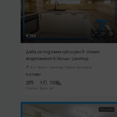
€765
Дава се под наем луксозен 3- стаен
апартамент в Люлин- Център
ж.к. Люлин - Център, София, България
3-СТАЕН
2
1
110
Спални
Баня
м²
ПРОДАЖБИ